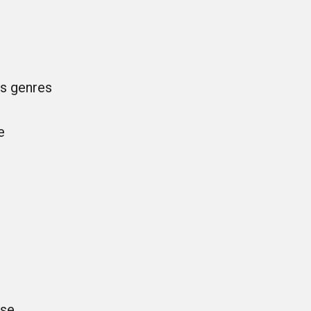
n
us genres
e
ise